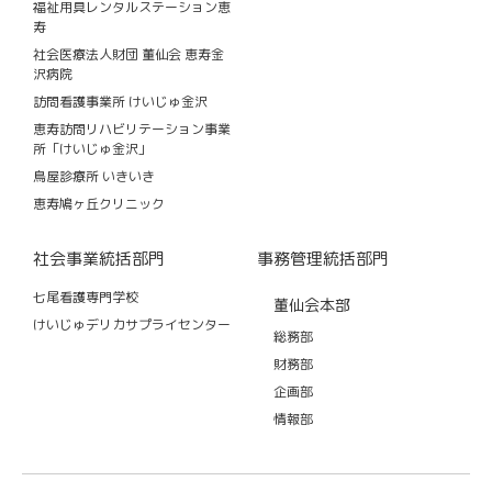
福祉用具レンタルステーション恵
寿
社会医療法人財団 董仙会 恵寿金
沢病院
訪問看護事業所 けいじゅ金沢
恵寿訪問リハビリテーション事業
所「けいじゅ金沢」
鳥屋診療所 いきいき
恵寿鳩ヶ丘クリニック
社会事業統括部門
事務管理統括部門
七尾看護専門学校
董仙会本部
けいじゅデリカサプライセンター
総務部
財務部
企画部
情報部