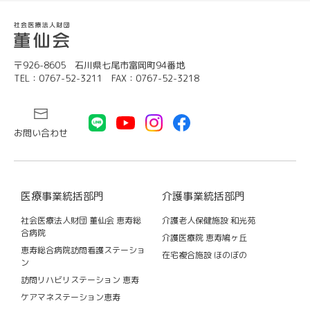
〒926-8605 石川県七尾市富岡町94番地
TEL：0767-52-3211 FAX：0767-52-3218
お問い合わせ
医療事業統括部門
介護事業統括部門
社会医療法人財団 董仙会 恵寿総
介護老人保健施設 和光苑
合病院
介護医療院 恵寿鳩ヶ丘
恵寿総合病院訪問看護ステーショ
在宅複合施設 ほのぼの
ン
訪問リハビリステーション 恵寿
ケアマネステーション恵寿