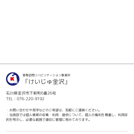
恵寿訪問リハビリテーション事業所
「けいじゅ金沢」
石川県金沢市下新町6番26号
TEL：
076-220-9192
・お問い合わせや⾒学などのご希望は、気軽にご連絡ください。
・当施設では個⼈情報の収集・利⽤・提供について、個⼈の権利を尊重し、利⽤⽬
的を明⽰し、必要な範囲で適切に管理に努めております。