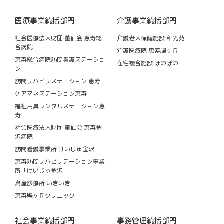
医療事業統括部門
介護事業統括部門
社会医療法人財団 董仙会 恵寿総
介護老人保健施設 和光苑
合病院
介護医療院 恵寿鳩ヶ丘
恵寿総合病院訪問看護ステーショ
在宅複合施設 ほのぼの
ン
訪問リハビリステーション 恵寿
ケアマネステーション恵寿
福祉用具レンタルステーション恵
寿
社会医療法人財団 董仙会 恵寿金
沢病院
訪問看護事業所 けいじゅ金沢
恵寿訪問リハビリテーション事業
所「けいじゅ金沢」
鳥屋診療所 いきいき
恵寿鳩ヶ丘クリニック
社会事業統括部門
事務管理統括部門