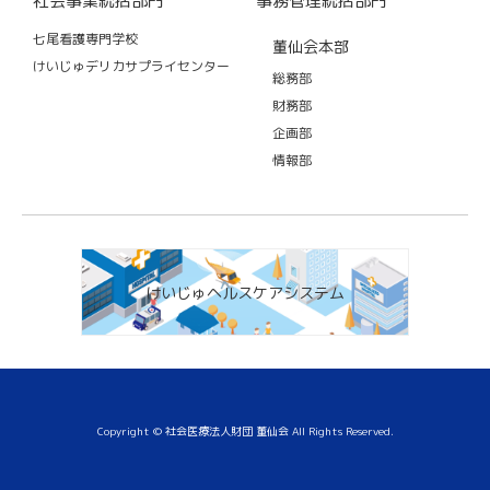
社会事業統括部門
事務管理統括部門
七尾看護専門学校
董仙会本部
けいじゅデリカサプライセンター
総務部
財務部
企画部
情報部
けいじゅヘルスケアシステム
Copyright © 社会医療法人財団 董仙会 All Rights Reserved.