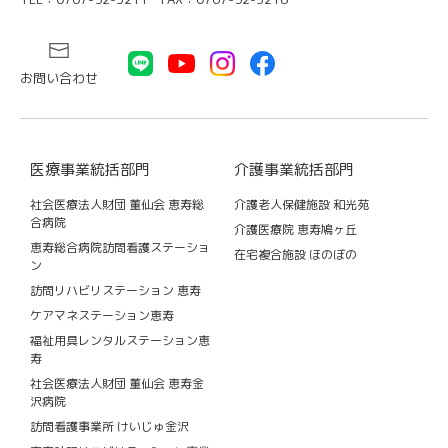
お問い合わせ
医療事業統括部門
介護事業統括部門
社会医療法人財団 董仙会 恵寿総
介護老人保健施設 和光苑
合病院
介護医療院 恵寿鳩ヶ丘
恵寿総合病院訪問看護ステーショ
在宅複合施設 ほのぼの
ン
訪問リハビリステーション 恵寿
ケアマネステーション恵寿
福祉用具レンタルステーション恵
寿
社会医療法人財団 董仙会 恵寿金
沢病院
訪問看護事業所 けいじゅ金沢