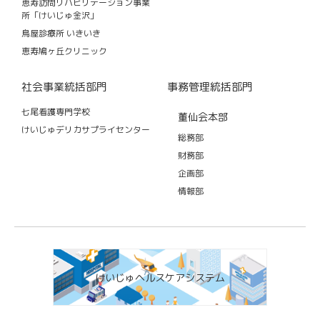
恵寿訪問リハビリテーション事業
所「けいじゅ金沢」
鳥屋診療所 いきいき
恵寿鳩ヶ丘クリニック
社会事業統括部門
事務管理統括部門
七尾看護専門学校
董仙会本部
けいじゅデリカサプライセンター
総務部
財務部
企画部
情報部
けいじゅヘルスケアシステム