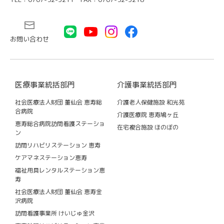
お問い合わせ
医療事業統括部門
介護事業統括部門
社会医療法人財団 董仙会 恵寿総
介護老人保健施設 和光苑
合病院
介護医療院 恵寿鳩ヶ丘
恵寿総合病院訪問看護ステーショ
在宅複合施設 ほのぼの
ン
訪問リハビリステーション 恵寿
ケアマネステーション恵寿
福祉用具レンタルステーション恵
寿
社会医療法人財団 董仙会 恵寿金
沢病院
訪問看護事業所 けいじゅ金沢