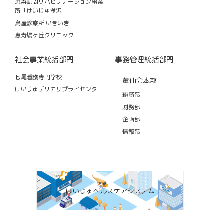
恵寿訪問リハビリテーション事業
所「けいじゅ金沢」
鳥屋診療所 いきいき
恵寿鳩ヶ丘クリニック
社会事業統括部門
事務管理統括部門
七尾看護専門学校
董仙会本部
けいじゅデリカサプライセンター
総務部
財務部
企画部
情報部
けいじゅヘルスケアシステム