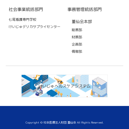
社会事業統括部門
事務管理統括部門
七尾看護専門学校
董仙会本部
けいじゅデリカサプライセンター
総務部
財務部
企画部
情報部
けいじゅヘルスケアシステム
Copyright © 社会医療法人財団 董仙会 All Rights Reserved.