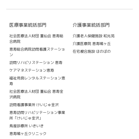
医療事業統括部門
介護事業統括部門
社会医療法人財団 董仙会 恵寿総
介護老人保健施設 和光苑
合病院
介護医療院 恵寿鳩ヶ丘
恵寿総合病院訪問看護ステーショ
在宅複合施設 ほのぼの
ン
訪問リハビリステーション 恵寿
ケアマネステーション恵寿
福祉用具レンタルステーション恵
寿
社会医療法人財団 董仙会 恵寿金
沢病院
訪問看護事業所 けいじゅ金沢
恵寿訪問リハビリテーション事業
所「けいじゅ金沢」
鳥屋診療所 いきいき
恵寿鳩ヶ丘クリニック